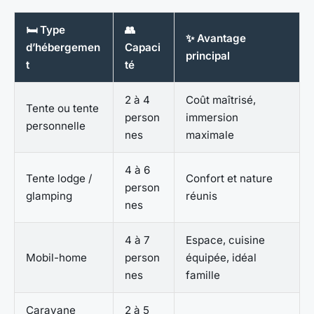
🛏️ Type
👥
✨ Avantage
d’hébergemen
Capaci
principal
t
té
2 à 4
Coût maîtrisé,
Tente ou tente
person
immersion
personnelle
nes
maximale
4 à 6
Tente lodge /
Confort et nature
person
glamping
réunis
nes
4 à 7
Espace, cuisine
Mobil-home
person
équipée, idéal
nes
famille
Caravane
2 à 5