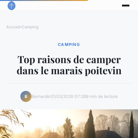
Accueil
›
Camping
CAMPING
Top raisons de camper
dans le marais poitevin
Bernardin
31/03/2026 07:28
9 min de lecture
B