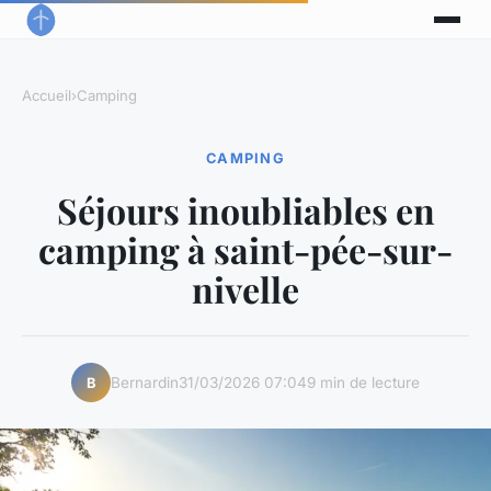
Accueil
›
Camping
CAMPING
Séjours inoubliables en
camping à saint-pée-sur-
nivelle
Bernardin
31/03/2026 07:04
9 min de lecture
B