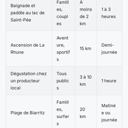
Famill
À
Baignade et
es,
moins
1 à 3
paddle au lac de
coupl
de 2
heures
Saint-Pée
es
km
Avent
Ascension de La
ure,
Demi-
15 km
Rhune
sportif
journée
s
Dégustation chez
Tous
3 à 10
un producteur
public
1 heure
km
local
s
Famill
Matiné
es,
20
Plage de Biarritz
e ou
surfer
km
journée
s