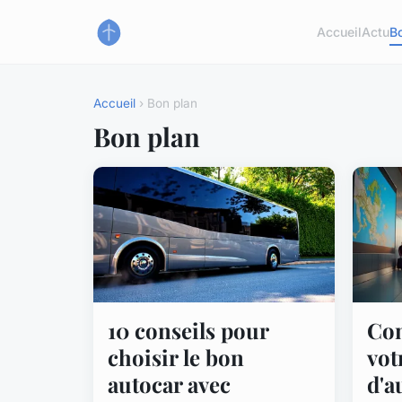
Accueil
Actu
B
Accueil
› Bon plan
Bon plan
10 conseils pour
Com
choisir le bon
vot
autocar avec
d'a