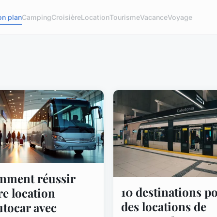
on plan
Camping
Croisière
Location
Tourisme
Vacance
Voyage
ment réussir
10 destinations p
re location
des locations de
utocar avec