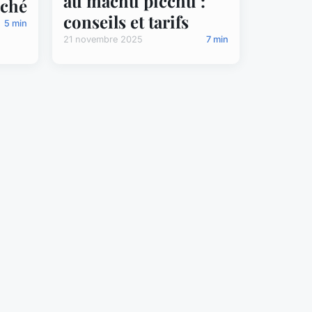
au machu picchu :
rché
conseils et tarifs
5 min
21 novembre 2025
7 min