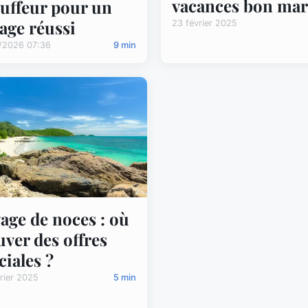
vacances bon ma
uffeur pour un
age réussi
23 février 2025
/2026 07:36
9 min
age de noces : où
uver des offres
ciales ?
rier 2025
5 min