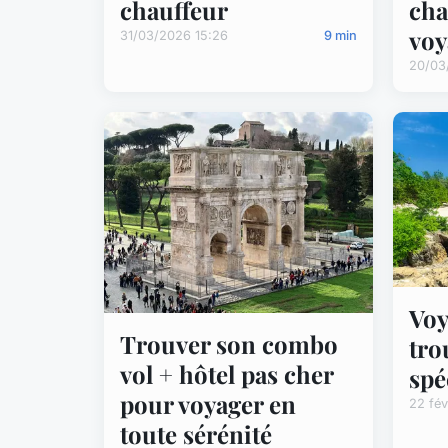
chauffeur
cha
voy
31/03/2026 15:26
9 min
20/03
Voy
Trouver son combo
tro
vol + hôtel pas cher
spé
pour voyager en
22 fév
toute sérénité