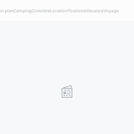
on plan
Camping
Croisière
Location
Tourisme
Vacance
Voyage
📰