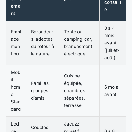
conseill
eme
é
nt
3 à 4
Empl
Baroudeur
Tente ou
mois
ace
s, adeptes
camping-car,
avant
men
du retour à
branchement
(juillet-
t nu
la nature
électrique
août)
Mob
Cuisine
il-
Familles,
équipée,
hom
6 mois
groupes
chambres
e
avant
d’amis
séparées,
Stan
terrasse
dard
Lod
Jacuzzi
Couples,
ge
privatif,
6 à 8