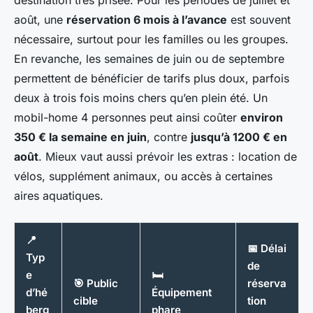
août, une
réservation 6 mois à l’avance
est souvent
nécessaire, surtout pour les familles ou les groupes.
En revanche, les semaines de juin ou de septembre
permettent de bénéficier de tarifs plus doux, parfois
deux à trois fois moins chers qu’en plein été. Un
mobil-home 4 personnes peut ainsi coûter
environ
350 € la semaine en juin
, contre
jusqu’à 1200 € en
août
. Mieux vaut aussi prévoir les extras : location de
vélos, supplément animaux, ou accès à certaines
aires aquatiques.
📍
📅 Délai
Typ
de
e
🛏️
🎯 Public
réserva
d’hé
Équipement
cible
tion
berg
phare