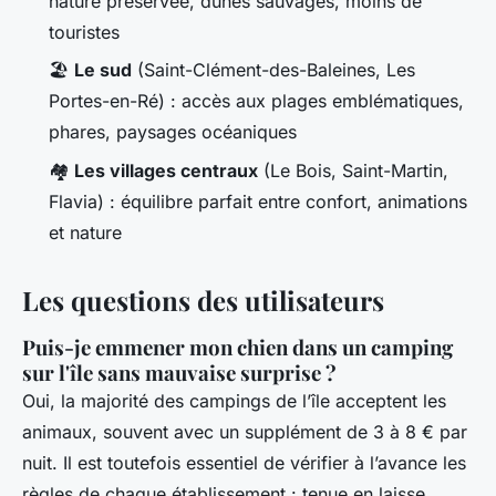
nature préservée, dunes sauvages, moins de
touristes
🏖️
Le sud
(Saint-Clément-des-Baleines, Les
Portes-en-Ré) : accès aux plages emblématiques,
phares, paysages océaniques
🏘️
Les villages centraux
(Le Bois, Saint-Martin,
Flavia) : équilibre parfait entre confort, animations
et nature
Les questions des utilisateurs
Puis-je emmener mon chien dans un camping
sur l'île sans mauvaise surprise ?
Oui, la majorité des campings de l’île acceptent les
animaux, souvent avec un supplément de 3 à 8 € par
nuit. Il est toutefois essentiel de vérifier à l’avance les
règles de chaque établissement : tenue en laisse