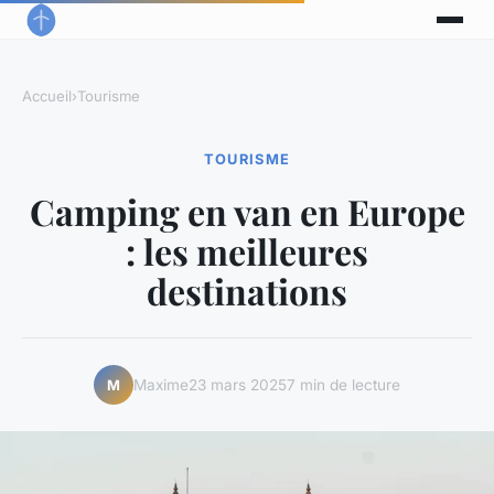
Accueil
›
Tourisme
TOURISME
Camping en van en Europe
: les meilleures
destinations
Maxime
23 mars 2025
7 min de lecture
M